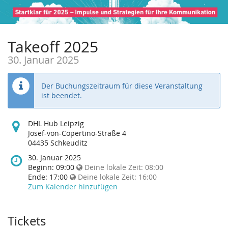
Takeoff 2025
30. Januar 2025
Der Buchungszeitraum für diese Veranstaltung
ist beendet.
Wo
DHL Hub Leipzig
findet
Josef-von-Copertino-Straße 4
diese
04435 Schkeuditz
Veranstaltung
Wann
30. Januar 2025
statt?
findet
Beginn:
09:00
Deine lokale Zeit:
08:00
diese
Ende:
17:00
Deine lokale Zeit:
16:00
Veranstaltung
Zum Kalender hinzufügen
statt?
Tickets